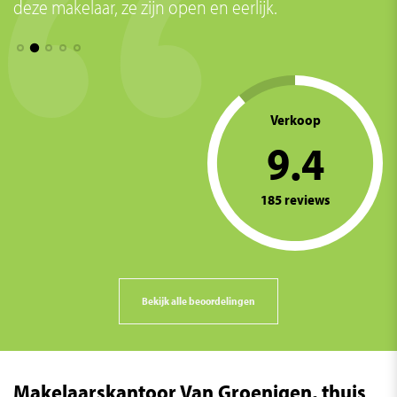
an
deze makelaar, ze zijn open en eerlijk.
u
v
d
w
a
Verkoop
9.4
185 reviews
Bekijk alle beoordelingen
Makelaarskantoor Van Groenigen, thuis