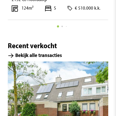
€ 510.000 k.k.
124m²
5
Recent verkocht
Bekijk alle transacties