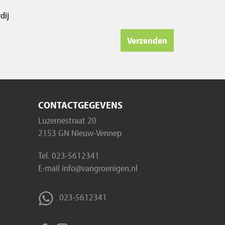
dij
Verzenden
CONTACTGEGEVENS
Luzernestraat 20
2153 GN Nieuw-Vennep
d
Tel.
023-5612341
E-mail
info@vangroenigen.nl
023-5612341