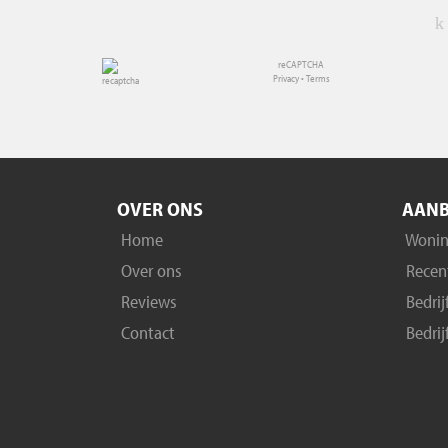
reCAPTCHA
Privacy
•
Terms
OVER ONS
AAN
Home
Wonin
Over ons
Recent
Reviews
Bedri
Contact
Bedrij