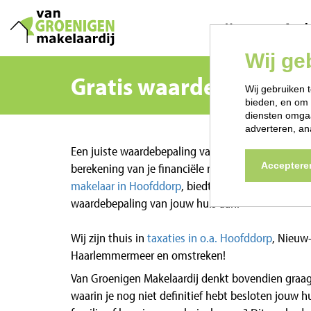
Home
Aan
Wij ge
Gratis waardebepaling
Wij gebruiken t
bieden, en om 
diensten omgaa
adverteren, an
Een juiste waardebepaling van jouw huis is een be
Acceptere
berekening van je financiële mogelijkheden. Van 
makelaar in Hoofddorp
, biedt jou graag een vrijbl
waardebepaling van jouw huis aan!
Wij zijn thuis in
taxaties in o.a. Hoofddorp
, Nieuw
Haarlemmermeer en omstreken!
Van Groenigen Makelaardij denkt bovendien graag
waarin je nog niet definitief hebt besloten jouw 