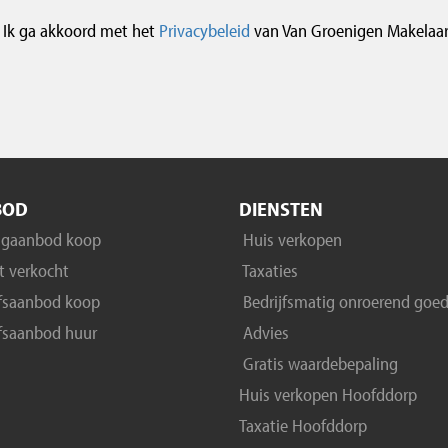
Ik ga akkoord met het
Privacybeleid
van Van Groenigen Makelaar
BOD
DIENSTEN
gaanbod koop
Huis verkopen
 verkocht
Taxaties
jfsaanbod koop
Bedrijfsmatig onroerend goe
fsaanbod huur
Advies
Gratis waardebepaling
Huis verkopen Hoofddorp
Taxatie Hoofddorp