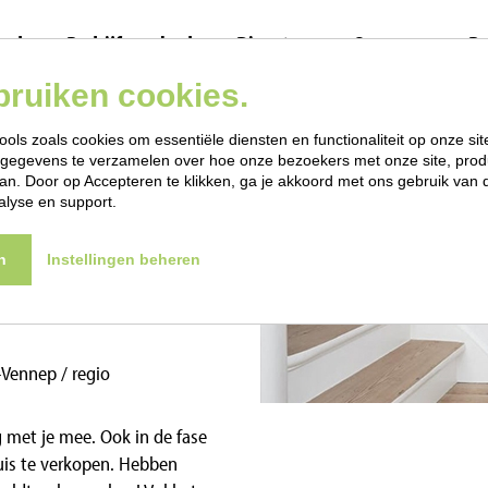
bod
Bedrijfsaanbod
Diensten
Over ons
Re
bruiken cookies.
 van jouw huis
ools zoals cookies om essentiële diensten en functionaliteit op onze sit
gegevens te verzamelen over hoe onze bezoekers met onze site, prod
n. Door op Accepteren te klikken, ga je akkoord met ons gebruik van d
alyse en support.
langrijke basis voor de
n
Instellingen beheren
Groenigen Makelaardij, NVM-
ijvend en gratis
-Vennep / regio
 met je mee. Ook in de fase
huis te verkopen. Hebben