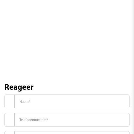
Ketel
Nefit Ecomline (2003, Combi-ketel, Eigendom)
Buitenruimte
Ligging
Landelijk gelegen, Vrij uitzicht
Tuin
Tuin rondom
Tuin rondom
Reageer
Schuur
Aangebouwd steen
Faciliteiten schuur
Voorzien van elektra, Voorzien van water