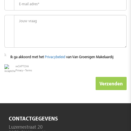
Garage
Soort garage
Aangebouwd steen, Parkeerplaats
Capaciteit
2
Ik ga akkoord met het
Privacybeleid
van Van Groenigen Makelaardij
Voorzieningen
Met elektrische deur, Voorzien van elektra, Voorzien van water
reCAPTCHA
Privacy
•
Terms
Verzenden
CONTACTGEGEVENS
Luzernestraat 20